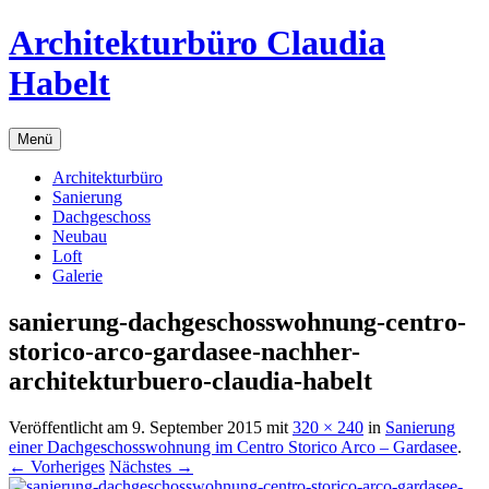
Zum
Architekturbüro Claudia
Inhalt
springen
Habelt
Menü
Architekturbüro
Sanierung
Dachgeschoss
Neubau
Loft
Galerie
sanierung-dachgeschosswohnung-centro-
storico-arco-gardasee-nachher-
architekturbuero-claudia-habelt
Veröffentlicht am
9. September 2015
mit
320 × 240
in
Sanierung
einer Dachgeschosswohnung im Centro Storico Arco – Gardasee
.
← Vorheriges
Nächstes →