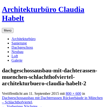
Zum
Architekturbüro Claudia
Inhalt
springen
Habelt
Menü
Architekturbüro
Sanierung
Dachgeschoss
Neubau
Loft
Galerie
dachgeschossausbau-mit-dachterassen-
muenchen-schlachthofviertel-
architekturbuero-claudia-habelt-2
Veröffentlicht am
11. September 2015
mit
800 × 600
in
Dachgeschossausbau mit Dachterrassen Rückgebäude in München
– Schlachthofviertel
.
← Vorheriges
Nächstes →